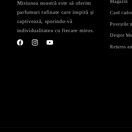
Magazin
Misiunea noastră este să oferim
parfumuri rafinate care inspiră și
Card cado
captivează, sporindu-vă
Poveștile 
individualitatea cu fiecare miros.
Despre M
Facebook
Instagram
YouTube
Returns an