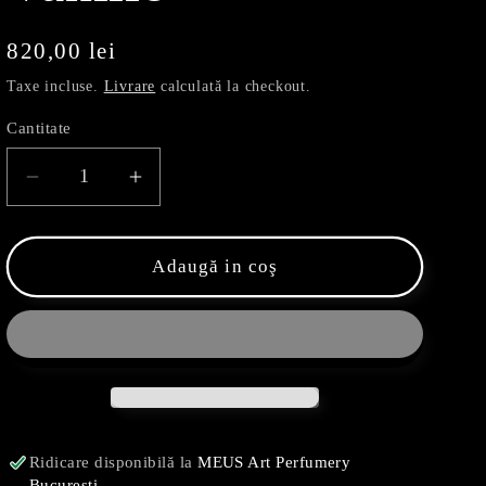
u
n
Preț
820,00 lei
obișnuit
e
Taxe incluse.
Livrare
calculată la checkout.
Cantitate
Reduceți
Creșteți
cantitatea
cantitatea
pentru
pentru
Impératrice
Impératrice
Adaugă in coş
La
La
Vanille
Vanille
Ridicare disponibilă la
MEUS Art Perfumery
Bucuresti