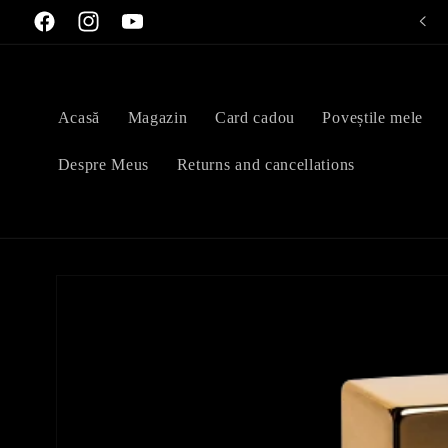
Treci la
Facebook
Instagram
YouTube
conținut
Acasă
Magazin
Card cadou
Poveștile mele
Despre Meus
Returns and cancellations
Treci la
informațiile
despre
produs