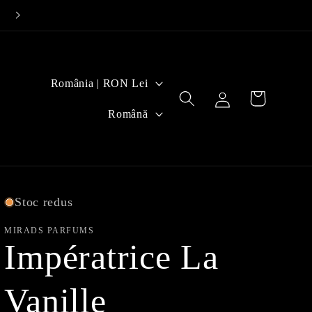
Ț
România | RON Lei
Log
Cart
a
L
in
Română
r
i
a
m
/
b
Stoc redus
r
ă
MIRADS PARFUMS
e
Impératrice La
g
i
Vanille