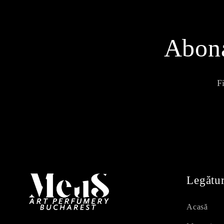
Abona
F
Legătur
Acasă