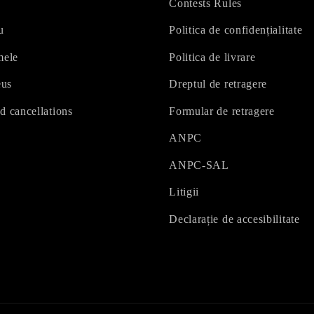
Contests Rules
u
Politica de confidențialitate
mele
Politica de livrare
eus
Dreptul de retragere
d cancellations
Formular de retragere
ANPC
ANPC-SAL
Litigii
Declarație de accesibilitate