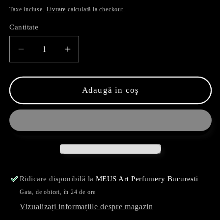
obișnuit
Taxe incluse.
Livrare
calculată la checkout.
Cantitate
Reduceți
Creșteți
cantitatea
cantitatea
pentru
pentru
Gourmand
Gourmand
Adaugă in coş
Bakhoor
Bakhoor
Dehn
Dehn
Al
Al
Oud
Oud
Ridicare disponibilă la
MEUS Art Perfumery Bucuresti
Gata, de obicei, în 24 de ore
Vizualizați informațiile despre magazin