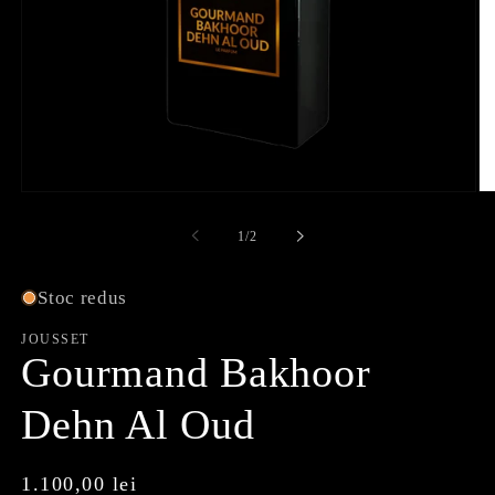
Deschideți
De
media
me
1
2
de
1
/
2
în
în
mod
m
modal
mo
Stoc redus
JOUSSET
Gourmand Bakhoor
Dehn Al Oud
Preț
1.100,00 lei