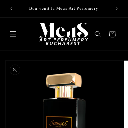
Treci la
Bun venit la Meus Art Perfumery
conținut
Cart
Treci la
informațiile
despre
produs