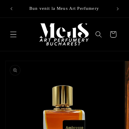
Treci la
umery
conținut
Cart
Treci la
informațiile
despre
produs