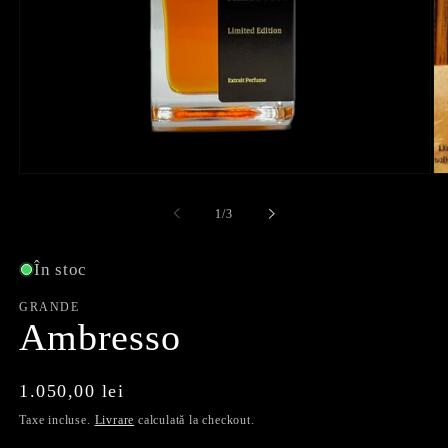
Deschideți
De
media
me
1
2
de
1
/
3
în
în
mod
m
modal
mo
În stoc
GRANDE
Ambresso
Preț
1.050,00 lei
obișnuit
Taxe incluse.
Livrare
calculată la checkout.