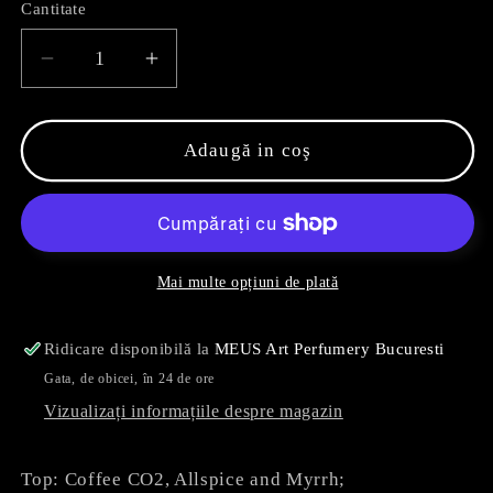
Cantitate
Reduceți
Creșteți
cantitatea
cantitatea
pentru
pentru
Ambresso
Ambresso
Adaugă in coş
Mai multe opțiuni de plată
Ridicare disponibilă la
MEUS Art Perfumery Bucuresti
Gata, de obicei, în 24 de ore
Vizualizați informațiile despre magazin
Top: Coffee CO2, Allspice and Myrrh;