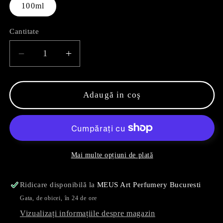
100ml
Cantitate
Reduceți
Creșteți
cantitatea
cantitatea
pentru
pentru
Nuvola
Nuvola
Adaugă in coş
d&#39;Oriente
d&#39;Oriente
Mai multe opțiuni de plată
Ridicare disponibilă la
MEUS Art Perfumery Bucuresti
Gata, de obicei, în 24 de ore
Vizualizați informațiile despre magazin