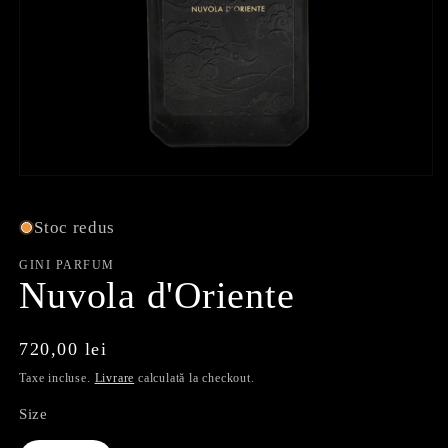
Deschideți
media
1
Stoc redus
în
mod
modal
GINI PARFUM
Nuvola d'Oriente
Preț
720,00 lei
obișnuit
Taxe incluse.
Livrare
calculată la checkout.
Size