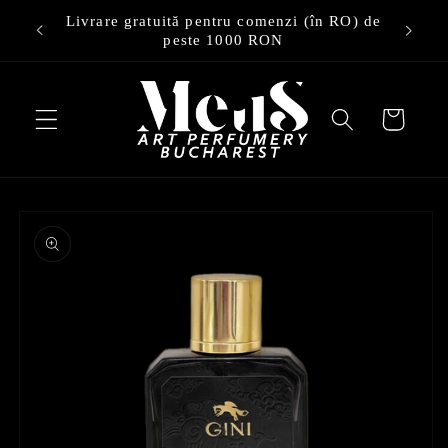
Treci la
Livrare gratuită pentru comenzi (în RO) de
ery
conținut
peste 1000 RON
Cart
Treci la
informațiile
despre
produs