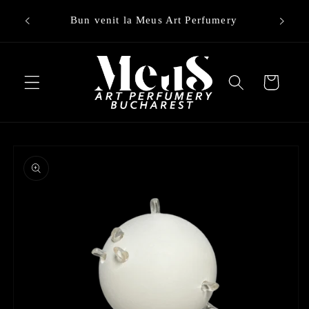
Treci la
Bun venit la Meus Art Perfumery
conținut
Cart
Treci la
informațiile
despre
produs