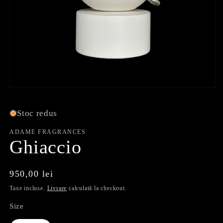
Deschideți
media
1
Stoc redus
în
mod
modal
ADAME FRAGRANCES
Ghiaccio
Preț
950,00 lei
obișnuit
Taxe incluse.
Livrare
calculată la checkout.
Size