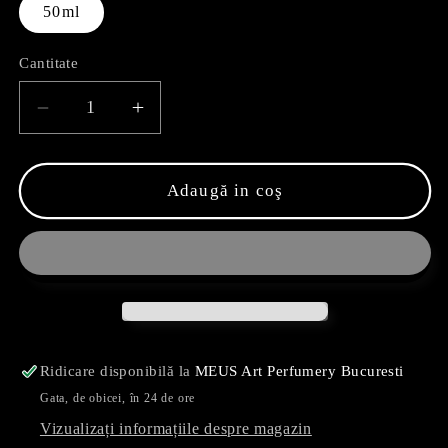
50ml
Cantitate
Reduceți
Creșteți
cantitatea
cantitatea
pentru
pentru
Ghiaccio
Ghiaccio
Adaugă in coş
Ridicare disponibilă la
MEUS Art Perfumery Bucuresti
Gata, de obicei, în 24 de ore
Vizualizați informațiile despre magazin